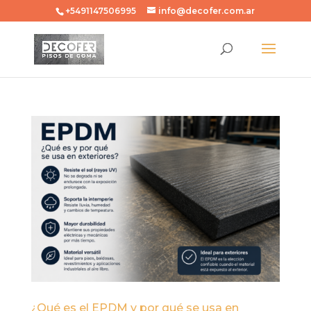
+5491147506995
info@decofer.com.ar
¿Qué es el EPDM y por qué se usa en