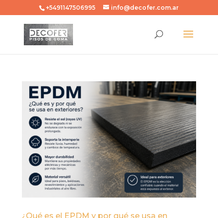
+5491147506995
info@decofer.com.ar
¿Qué es el EPDM y por qué se usa en