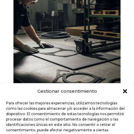
Gestionar consentimiento
Goma en Plancha: Usos, Tipos y
Para ofrecer las mejores experiencias, utilizamos tecnologías
Especificaciones Técnicas
como las cookies para almacenar y/o acceder a la información del
por
Decofer
|
Sep 4, 2025
|
Goma en plancha
dispositivo. El consentimiento de estas tecnologías nos permitirá
procesar datos como el comportamiento de navegación o las
La goma en plancha es un material versátil que
identificaciones únicas en este sitio. No consentir o retirar el
se utiliza en una amplia variedad de aplicaciones
consentimiento, puede afectar negativamente a ciertas